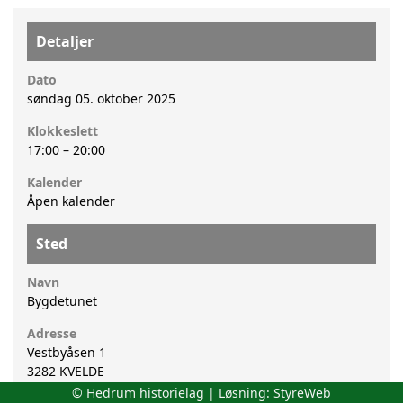
Detaljer
Dato
søndag 05. oktober 2025
Klokkeslett
17:00
–
20:00
Kalender
Åpen kalender
Sted
Navn
Bygdetunet
Adresse
Vestbyåsen 1
3282
KVELDE
© Hedrum historielag | Løsning:
StyreWeb