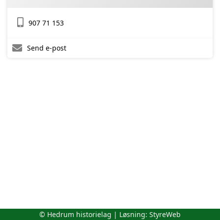
907 71 153
Send e-post
© Hedrum historielag | Løsning:
StyreWeb