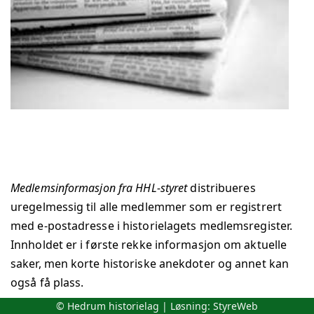
Medlemsinformasjon fra HHL-styret
distribueres
uregelmessig til alle medlemmer som er registrert
med e-postadresse i historielagets medlemsregister.
Innholdet er i første rekke informasjon om aktuelle
saker, men korte historiske anekdoter og annet kan
også få plass.
© Hedrum historielag | Løsning:
StyreWeb
Styret er redaksjon for medlemsinformasjonen.