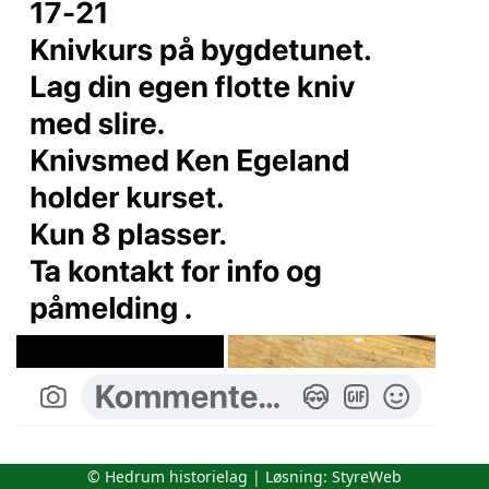
Knivkurs 2026
© Hedrum historielag | Løsning:
StyreWeb